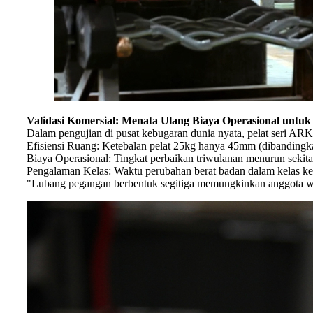
Validasi Komersial: Menata Ulang Biaya Operasional unt
Dalam pengujian di pusat kebugaran dunia nyata, pelat seri AR
Efisiensi Ruang: Ketebalan pelat 25kg hanya 45mm (dibandingk
Biaya Operasional: Tingkat perbaikan triwulanan menurun sekitar 0
Pengalaman Kelas: Waktu perubahan berat badan dalam kelas kel
"Lubang pegangan berbentuk segitiga memungkinkan anggota wani