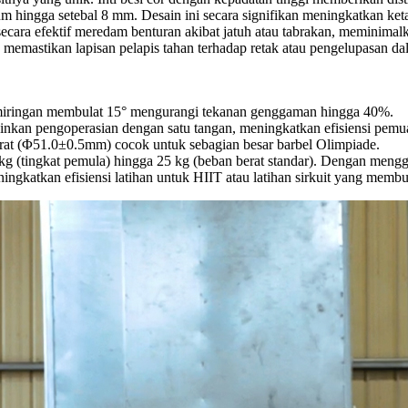
ium hingga setebal 8 mm. Desain ini secara signifikan meningkatkan ket
secara efektif meredam benturan akibat jatuh atau tabrakan, meminimalka
k memastikan lapisan pelapis tahan terhadap retak atau pengelupasan d
miringan membulat 15° mengurangi tekanan genggaman hingga 40%.
nkan pengoperasian dengan satu tangan, meningkatkan efisiensi pem
karat (Φ51.0±0.5mm) cocok untuk sebagian besar barbel Olimpiade.
kg (tingkat pemula) hingga 25 kg (beban berat standar). Dengan meng
ngkatkan efisiensi latihan untuk HIIT atau latihan sirkuit yang membu