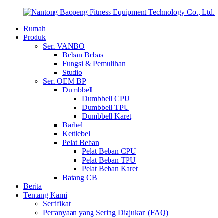
Rumah
Produk
Seri VANBO
Beban Bebas
Fungsi & Pemulihan
Studio
Seri OEM BP
Dumbbell
Dumbbell CPU
Dumbbell TPU
Dumbbell Karet
Barbel
Kettlebell
Pelat Beban
Pelat Beban CPU
Pelat Beban TPU
Pelat Beban Karet
Batang OB
Berita
Tentang Kami
Sertifikat
Pertanyaan yang Sering Diajukan (FAQ)