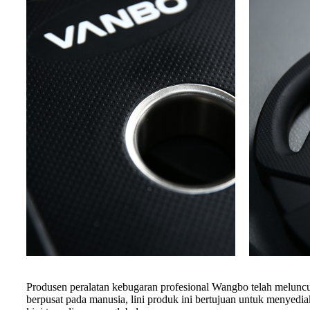
Produsen peralatan kebugaran profesional Wangbo telah melunc
berpusat pada manusia, lini produk ini bertujuan untuk menyediak