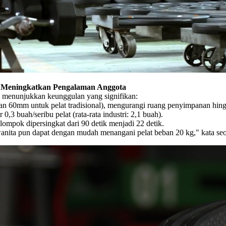
uk Meningkatkan Pengalaman Anggota
K menunjukkan keunggulan yang signifikan:
an 60mm untuk pelat tradisional), mengurangi ruang penyimpanan hin
,3 buah/seribu pelat (rata-rata industri: 2,1 buah).
ompok dipersingkat dari 90 detik menjadi 22 detik.
ta pun dapat dengan mudah menangani pelat beban 20 kg," kata seoran