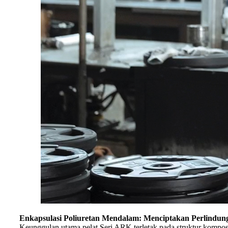
Enkapsulasi Poliuretan Mendalam: Menciptakan Perlindun
Keunggulan utama pelat Seri ARK terletak pada struktur komposit