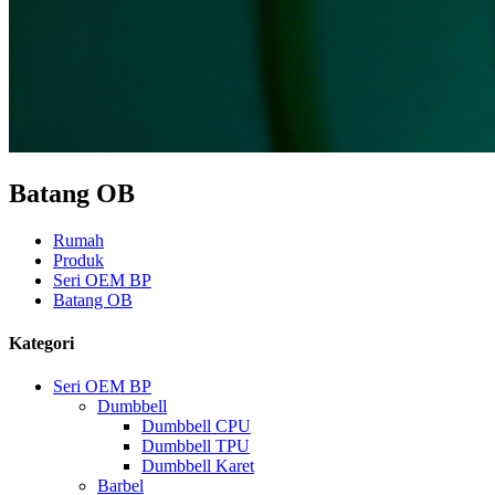
Batang OB
Rumah
Produk
Seri OEM BP
Batang OB
Kategori
Seri OEM BP
Dumbbell
Dumbbell CPU
Dumbbell TPU
Dumbbell Karet
Barbel