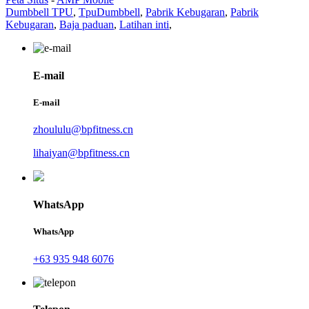
Dumbbell TPU
,
TpuDumbbell
,
Pabrik Kebugaran
,
Pabrik
Kebugaran
,
Baja paduan
,
Latihan inti
,
E-mail
E-mail
zhoululu@bpfitness.cn
lihaiyan@bpfitness.cn
WhatsApp
WhatsApp
+63 935 948 6076