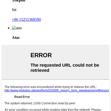
Telepon
Tel
+86 15251368590
Atas