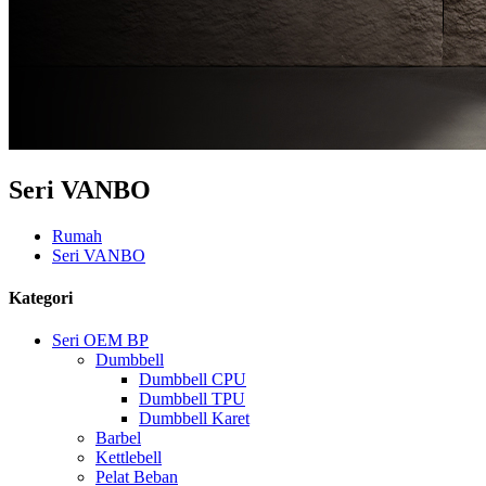
Seri VANBO
Rumah
Seri VANBO
Kategori
Seri OEM BP
Dumbbell
Dumbbell CPU
Dumbbell TPU
Dumbbell Karet
Barbel
Kettlebell
Pelat Beban