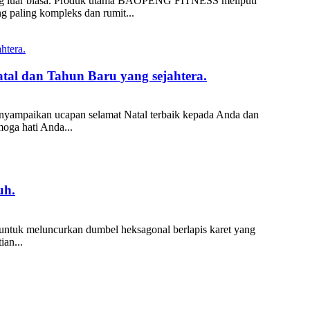
ng luar biasa. Produk utama BAOPENG FITNESS meliputi
ng paling kompleks dan rumit...
tal dan Tahun Baru yang sejahtera.
nyampaikan ucapan selamat Natal terbaik kepada Anda dan
oga hati Anda...
uh.
 untuk meluncurkan dumbel heksagonal berlapis karet yang
ian...