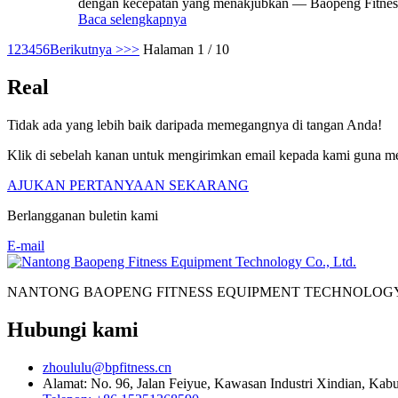
dengan kecepatan yang menakjubkan — Baopeng Fitness Tec
Baca selengkapnya
1
2
3
4
5
6
Berikutnya >
>>
Halaman 1 / 10
Real
Tidak ada yang lebih baik daripada memegangnya di tangan Anda!
Klik di sebelah kanan untuk mengirimkan email kepada kami guna mem
AJUKAN PERTANYAAN SEKARANG
Berlangganan buletin kami
E-mail
NANTONG BAOPENG FITNESS EQUIPMENT TECHNOLOGY
Hubungi kami
zhoululu@bpfitness.cn
Alamat: No. 96, Jalan Feiyue, Kawasan Industri Xindian, Kab