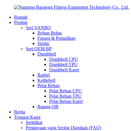
Rumah
Produk
Seri VANBO
Beban Bebas
Fungsi & Pemulihan
Studio
Seri OEM BP
Dumbbell
Dumbbell CPU
Dumbbell TPU
Dumbbell Karet
Barbel
Kettlebell
Pelat Beban
Pelat Beban CPU
Pelat Beban TPU
Pelat Beban Karet
Batang OB
Berita
Tentang Kami
Sertifikat
Pertanyaan yang Sering Diajukan (FAQ)