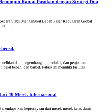
Memimpin Rantai Pasokan dengan Strategi Dua
Secara Stabil Mengangkat Beban Pasar Kebugaran Global
lmarhum...
hensif.
penelitian dan pengembangan, produksi, dan penjualan.
lat beban, dan barbel. Pabrik ini memiliki fasilitas
ri 40 Merek Internasional
pat mendapatkan kepercayaan dari merek-merek kelas dunia