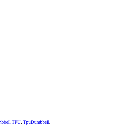
bbell TPU
,
TpuDumbbell
,