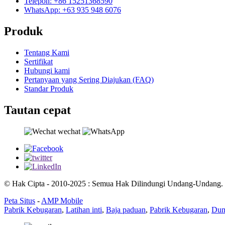
Telepon: +86 15251368590
WhatsApp: +63 935 948 6076
Produk
Tentang Kami
Sertifikat
Hubungi kami
Pertanyaan yang Sering Diajukan (FAQ)
Standar Produk
Tautan cepat
© Hak Cipta - 2010-2025 : Semua Hak Dilindungi Undang-Undang.
Peta Situs
-
AMP Mobile
Pabrik Kebugaran
,
Latihan inti
,
Baja paduan
,
Pabrik Kebugaran
,
Dum