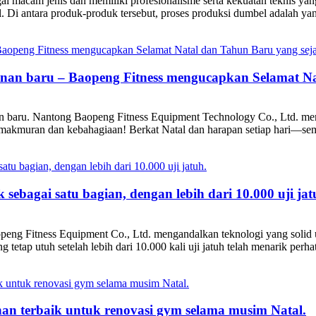
cam jenis dan memiliki profesionalisme serta kekuatan teknis ya
ll. Di antara produk-produk tersebut, proses produksi dumbel adalah ya
nan baru – Baopeng Fitness mengucapkan Selamat Na
un baru. Nantong Baopeng Fitness Equipment Technology Co., Ltd. me
makmuran dan kebahagiaan! Berkat Natal dan harapan setiap hari—sem
bagai satu bagian, dengan lebih dari 10.000 uji jat
openg Fitness Equipment Co., Ltd. mengandalkan teknologi yang solid
 tetap utuh setelah lebih dari 10.000 kali uji jatuh telah menarik perhat
n terbaik untuk renovasi gym selama musim Natal.