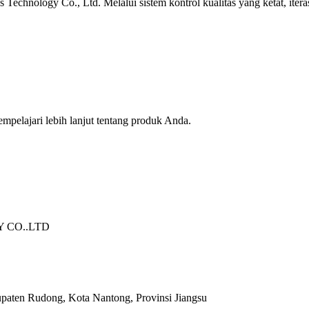
hnology Co., Ltd. Melalui sistem kontrol kualitas yang ketat, iterasi
pelajari lebih lanjut tentang produk Anda.
 CO..LTD
upaten Rudong, Kota Nantong, Provinsi Jiangsu