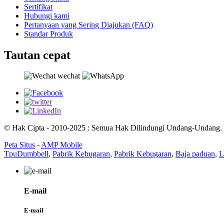
Sertifikat
Hubungi kami
Pertanyaan yang Sering Diajukan (FAQ)
Standar Produk
Tautan cepat
© Hak Cipta - 2010-2025 : Semua Hak Dilindungi Undang-Undang.
Peta Situs
-
AMP Mobile
TpuDumbbell
,
Pabrik Kebugaran
,
Pabrik Kebugaran
,
Baja paduan
,
L
E-mail
E-mail