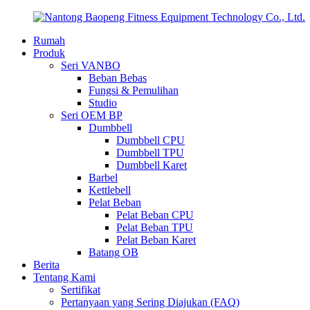
Rumah
Produk
Seri VANBO
Beban Bebas
Fungsi & Pemulihan
Studio
Seri OEM BP
Dumbbell
Dumbbell CPU
Dumbbell TPU
Dumbbell Karet
Barbel
Kettlebell
Pelat Beban
Pelat Beban CPU
Pelat Beban TPU
Pelat Beban Karet
Batang OB
Berita
Tentang Kami
Sertifikat
Pertanyaan yang Sering Diajukan (FAQ)