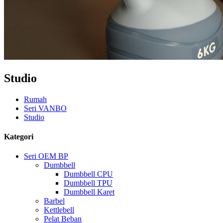
Studio
Rumah
Seri VANBO
Studio
Kategori
Seri OEM BP
Dumbbell
Dumbbell CPU
Dumbbell TPU
Dumbbell Karet
Barbel
Kettlebell
Pelat Beban