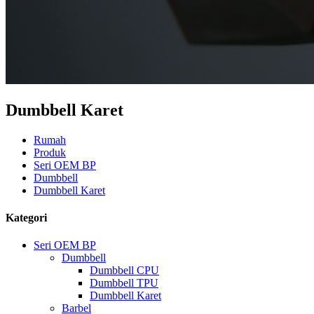
Dumbbell Karet
Rumah
Produk
Seri OEM BP
Dumbbell
Dumbbell Karet
Kategori
Seri OEM BP
Dumbbell
Dumbbell CPU
Dumbbell TPU
Dumbbell Karet
Barbel