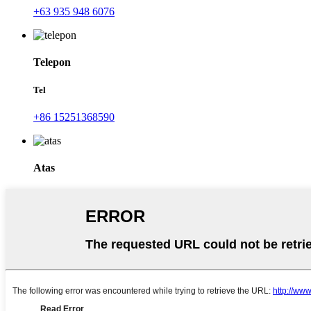
+63 935 948 6076
Telepon
Tel
+86 15251368590
Atas