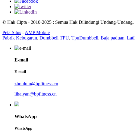
© Hak Cipta - 2010-2025 : Semua Hak Dilindungi Undang-Undang.
Peta Situs
-
AMP Mobile
Pabrik Kebugaran
,
Dumbbell TPU
,
TpuDumbbell
,
Baja paduan
,
Lati
E-mail
E-mail
zhoululu@bpfitness.cn
lihaiyan@bpfitness.cn
WhatsApp
WhatsApp