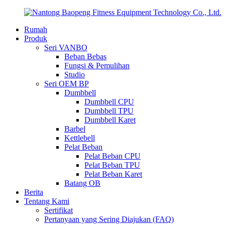
Rumah
Produk
Seri VANBO
Beban Bebas
Fungsi & Pemulihan
Studio
Seri OEM BP
Dumbbell
Dumbbell CPU
Dumbbell TPU
Dumbbell Karet
Barbel
Kettlebell
Pelat Beban
Pelat Beban CPU
Pelat Beban TPU
Pelat Beban Karet
Batang OB
Berita
Tentang Kami
Sertifikat
Pertanyaan yang Sering Diajukan (FAQ)