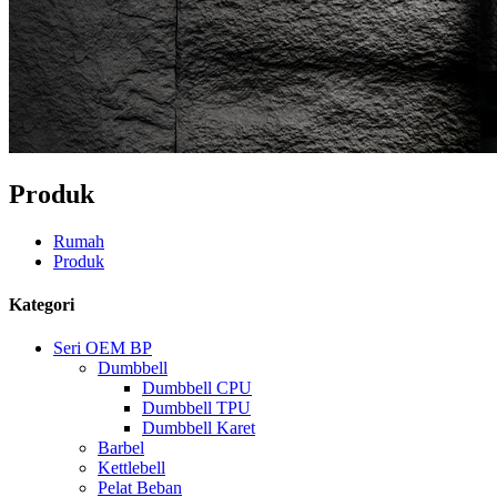
Produk
Rumah
Produk
Kategori
Seri OEM BP
Dumbbell
Dumbbell CPU
Dumbbell TPU
Dumbbell Karet
Barbel
Kettlebell
Pelat Beban