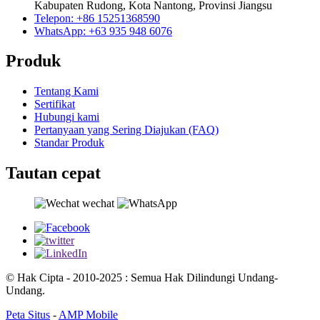
Kabupaten Rudong, Kota Nantong, Provinsi Jiangsu
Telepon: +86 15251368590
WhatsApp: +63 935 948 6076
Produk
Tentang Kami
Sertifikat
Hubungi kami
Pertanyaan yang Sering Diajukan (FAQ)
Standar Produk
Tautan cepat
© Hak Cipta - 2010-2025 : Semua Hak Dilindungi Undang-
Undang.
Peta Situs
-
AMP Mobile